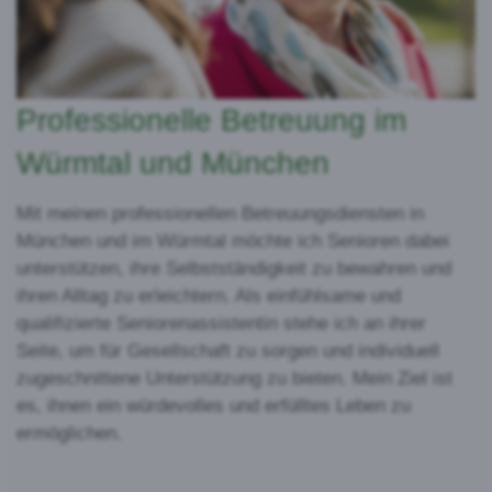
Professionelle Betreuung im
Würmtal und München
Mit meinen professionellen Betreuungsdiensten in
München und im Würmtal möchte ich Senioren dabei
unterstützen, ihre Selbstständigkeit zu bewahren und
ihren Alltag zu erleichtern. Als einfühlsame und
qualifizierte Seniorenassistentin stehe ich an ihrer
Seite, um für Gesellschaft zu sorgen und individuell
zugeschnittene Unterstützung zu bieten. Mein Ziel ist
es, ihnen ein würdevolles und erfülltes Leben zu
ermöglichen.