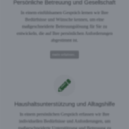
Persönliche Betreuung und Gesellschaft
In einem einfühlsamen Gespräch lernen wir Ihre
Bedürfnisse und Wünsche kennen, um eine
maßgeschneiderte Betreuungslösung für Sie zu
entwickeln, die auf Ihre persönlichen Anforderungen
abgestimmt ist.
mehr erfahren...
Haushaltsunterstützung und Alltagshilfe
In einem persönlichen Gespräch erfassen wir Ihre
individuellen Bedürfnisse und Anforderungen, um
maßgeschneiderte Unterstützung und Betreuung zu