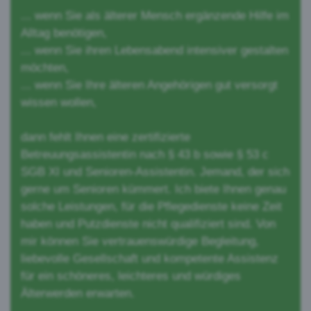
... wenn Sie als älterer Mensch ergänzende Hilfe im
Alltag benötigen,
... wenn Sie ihren Lebensabend intensiver gestalten
möchten,
... wenn Sie Ihre älteren Angehörigen gut versorgt
wissen wollen,
dann fehlt Ihnen eine zertifizierte
Betreuungsassistentin nach § 43 b sowie § 53 c
SGB XI und Senioren-Assistentin. Jemand, der sich
gerne um Senioren kümmert. Ich biete Ihnen genau
solche Leistungen, für die Pflegedienste keine Zeit
haben und Putzdienste nicht qualifiziert sind. Von
mir können Sie vertrauenswürdige Begleitung,
liebevolle Gesellschaft und kompetente Assistenz
für ein schöneres, leichteres und würdiges
Älterwerden erwarten.