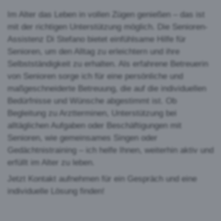
Im Alter das Leben in vollen Zügen genießen – das ist
mit der richtigen Unterstützung möglich. Die Senioren-
Assistenz Di Stefano bietet einfühlsame Hilfe für
Senioren, um den Alltag zu erleichtern und ihre
Selbstständigkeit zu erhalten. Als erfahrene Betreuerin
von Senioren sorge ich für eine persönliche und
maßgeschneiderte Betreuung, die auf die individuellen
Bedürfnisse und Wünsche abgestimmt ist. Ob
Begleitung zu Arztterminen, Unterstützung bei
alltäglichen Aufgaben oder Beschäftigungen mit
Senioren, wie gemeinsames Singen oder
Gedächtnistraining – ich helfe Ihnen, weiterhin aktiv und
erfüllt im Alter zu leben.
Jetzt Kontakt aufnehmen für ein Gespräch und eine
individuelle Lösung finden!