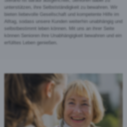
Stefano ist darauf ausgerichtet, Senioren dabei zu
unterstützen, ihre Selbstständigkeit zu bewahren. Wir
bieten liebevolle Gesellschaft und kompetente Hilfe im
Alltag, sodass unsere Kunden weiterhin unabhängig und
selbstbestimmt leben können. Mit uns an ihrer Seite
können Senioren ihre Unabhängigkeit bewahren und ein
erfülltes Leben genießen.